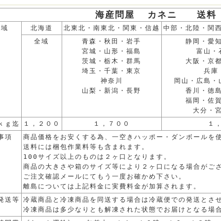
海産問屋 カネニ 送料
地域
北海道
北東北・南東北・関東・信越
中部・北陸・関
全域
青森・秋田・岩手
静岡・愛
宮城・山形・福島
富山・
茨城・栃木・群馬
大阪・京
埼玉・千葉・東京
兵庫
神奈川
岡山・広島・
山梨・新潟・長野
香川・徳
福岡・佐
大分・
ｋｇ迄
１，２００
１，７００
１
事項
商品価格をお安くする為、一空きハッポー・ダンボールを
送料には梱包作業料等も含まれます。
100サイズ以上のものは２ヶ口となります。
商品の大きさや箱のサイズ等により２ヶ口になる場合がご
ご注文確認メールにてもう一度お確かめ下さい。
離島については上記料金に実費料金が加算されます。
発送等
冷蔵商品と冷凍商品を同送する場合は冷蔵便での発送とさ
冷凍商品は多少なりとも解凍された状態でお届けとなる場