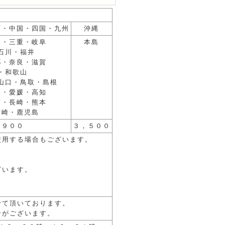
西・中国・四国・九州
沖縄
知・三重・岐阜
本島
石川・福井
都・奈良・滋賀
・和歌山
山口・鳥取・島根
島・愛媛・高知
賀・長崎・熊本
宮崎・鹿児島
，９００
３，５００
使用する場合もございます。
ざいます。
せて頂いております。
合がございます。