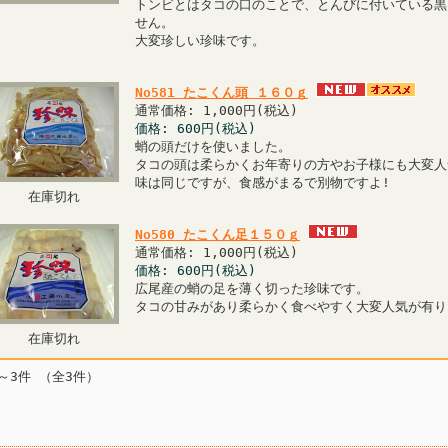
トンビとはタコの口のことで、とんびに付いている黒
せん。
大変珍しい珍味です。
No581 たこくん頭 １６０ｇ
通常価格: 1,000円(税込)
価格: 600円(税込)
蛸の頭だけを使いました。
タコの頭は柔らかくお年寄りの方やお子様にも大変人
味は同じですが、食感がまるで別物ですよ!
在庫切れ
No580 たこくん足１５０ｇ
通常価格: 1,000円(税込)
価格: 600円(税込)
広尾産の蛸の足を薄く切った珍味です。
タコの甘みがあり柔らかく食べやすく大変人気が有り
在庫切れ
～3件 （全3件）