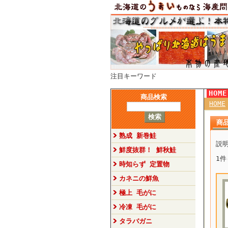
注目キーワード
HOM
商品検索
HOME
商
熟成 新巻鮭
説
鮮度抜群！ 鮮秋鮭
1件
時知らず 定置物
カネニの鮮魚
極上 毛がに
冷凍 毛がに
タラバガニ