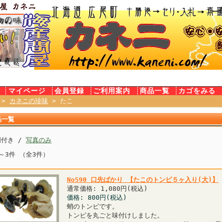
E
マイページ
会員登録
ご利用案内
商品一覧
カゴをみる
>
カネニの珍味
> たこ
品一覧
明付き /
写真のみ
～3件 （全3件）
No590 口先ばかり 【たこのトンビ５ヶ入り(大)】
通常価格: 1,080円(税込)
価格: 800円(税込)
蛸のトンビです。
トンビを丸ごと味付けしました。