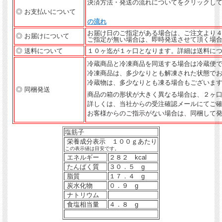
決済方法・発送の流れについてをクリックして
◎ お支払いについて
の流れ
お届け日のご指定がある場合は、ご注文より
◎ お届けについて
ご指定が無い場合は、即時発送させて頂く場
◎ 送料について
１０ヶ迄が１ヶ口となります。詳細は送料に
冷蔵商品と冷凍商品を同送する場合は冷蔵便
冷凍商品は、多少なりとも解凍された状態で
冷蔵物は、多少なりとも凍る場合もございま
◎ 同梱発送
商品の箱の形状が大きく異なる場合は、２ヶ
詳しくは、当社からの受注確認メールにてご
お客様からのご指示がない場合は、同梱して
塩筋子
栄養成分表示
１００ｇあたり
この表示値は目安です。
エネルギー
２８２ kcal
たんぱく質
３０．５ g
脂質
１７．４ g
炭水化物
０．９ g
ナトリウム
食塩相当量
４．８ g