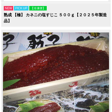
NEW
PICK UP
【冷凍便】
熟成 【極】 カネニの塩すじこ ５００ｇ【２０２５年製造
品】