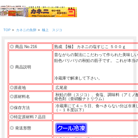
TOP
>
カネニの魚卵
>
極上 スジコ
◎ 商品 No.216
熟成 【極】 カネニの塩すじこ ５００ｇ
昔ながらの製法にこだわって作られた美味し
飴色バリバリの秋鮭の筋子です。 これが本当
◎ 商品説明
冷蔵庫で解凍して下さい。
◎原産地
広尾産
秋鮭の卵（スジコ）、食塩、調味料（アミノ
◎原材料名
発色剤（亜硝酸ナトリウム）
冷蔵庫にて４～５日、食べきらない分は冷凍
◎保存方法
（－１８度以下）
◎
特定原材料７品目
◎ 発送形態