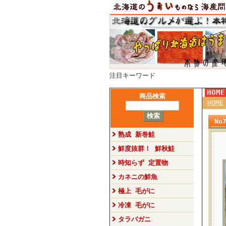
注目キーワード
HOM
商品検索
HOME
N
熟成 新巻鮭
鮮度抜群！ 鮮秋鮭
時知らず 定置物
カネニの鮮魚
極上 毛がに
冷凍 毛がに
タラバガニ