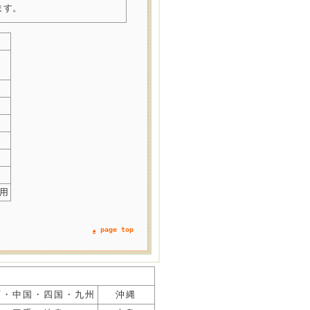
ます。
用
page top
西・中国・四国・九州
沖縄