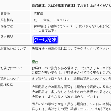
自然解凍、又は冷蔵庫で解凍してお召し上がりくださ
 原産地
広尾産
 原材料名
たこ、食塩、ミョウバン
 保存方法
解凍後は冷蔵庫にて２～３日、食べきらない分は小分
（－１８度以下）
 発送形態
 お支払いについて
決済方法・発送の流れについてをクリックして下さい 
流れ
 お届けについて
お届け日のご指定がある場合は、ご注文より４日目以
ご指定が無い場合は、即時発送させて頂く場合もござ
 送料について
５ヶ迄が１ヶ口となります。詳細は送料についてをご
 同梱発送
冷蔵商品と冷凍商品を同送する場合は冷蔵便での発送
冷凍商品は、多少なりとも解凍された状態でお届けと
冷蔵物は、多少なりとも凍る場合もございます。
商品の箱の形状が大きく異なる場合は、２ヶ口の送料
詳しくは、当社からの受注確認メールにてご確認下さ