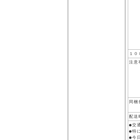
１０
注意
同梱
配送
●交
●特
●今