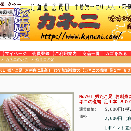
E
マイページ
会員登録
ご利用案内
商品一覧
カゴをみる
>
カネニのたこ
>
煮タコの足
o701 煮たこ足 お刺身に最高！ ゆで加減抜群の【カネニの煮蛸 足１本 ８
No701 煮たこ足 お刺
ネニの煮蛸 足１本 ８０
5,000円(税
通常価格:
価格:
2,000円 (
[ポイント還