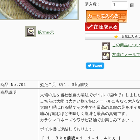
購入数:
個
拡大表示
この商品につ
友達にメール
 商品 No.701
煮たこ足 約１．３kg前後
 商品説明
大蛸の足を当社独自の製法でボイル（塩ゆで）しまし
こちらの大蛸は大きい物で約2メートルにもなる大き
大蛸と呼ばれる蛸でその中でも最高の真蛸の足をボイ
噛めば噛むほど美味しく塩味も最高の真蛸です。
カラシマヨネーズやワサビ醤油でお楽しみ下さい 。
ボイル後に凍結しております。
［ １．３ｋｇ前後＝１．１～１．４ｋｇ ］