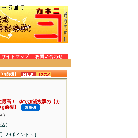
サイトマップ
お問い合わせ
００g前後】
身に最高！ ゆで加減抜群の【カ
０g前後】
込)
税込)
元 20ポイント～]