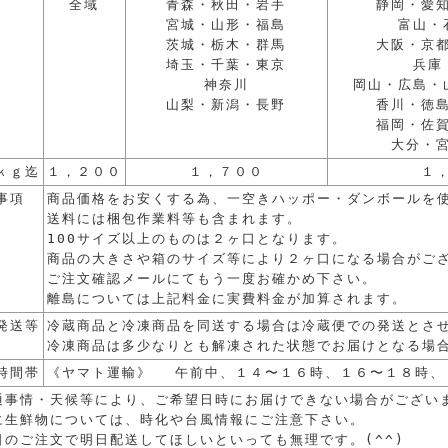
全域
青森・秋田・岩手
静岡・愛
宮城・山形・福島
富山・
茨城・栃木・群馬
大阪・京
埼玉・千葉・東京
兵庫
神奈川
岡山・広島・
山梨・新潟・長野
香川・徳
福岡・佐
大分・
ｋｇ迄
１，２００
１，７００
１
事項
商品価格をお安くする為、一空きハッポー・ダンボールを
送料には梱包作業料等も含まれます。
100サイズ以上のものは２ヶ口となります。
商品の大きさや箱のサイズ等により２ヶ口になる場合がご
ご注文確認メールにてもう一度お確かめ下さい。
離島については上記料金に実費料金が加算されます。
発送等
冷蔵商品と冷凍商品を同送する場合は冷蔵便での発送とさ
冷凍商品は多少なりとも解凍された状態でお届けとなる場
時間帯
《ヤマト運輸》 午前中、１４〜１６時、１６〜１８時、
通事情・天候等により、ご希望日時にお届けできない場合がござい
に生鮮物については、時化や台風情報にご注意下さい。
日のご注文で明日配送してほしいといっても無理です。(^^)