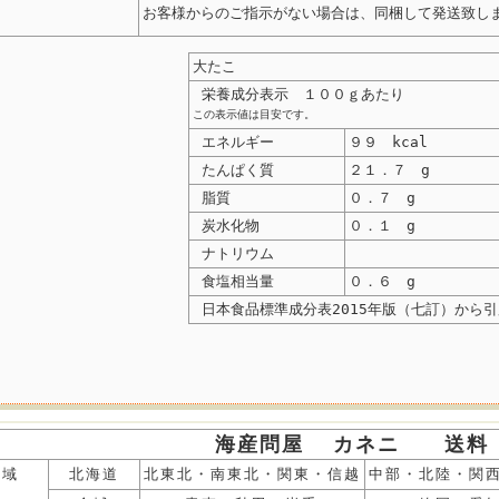
お客様からのご指示がない場合は、同梱して発送致し
大たこ
栄養成分表示
１００ｇあたり
この表示値は目安です。
エネルギー
９９ kcal
たんぱく質
２１．７ g
脂質
０．７ g
炭水化物
０．１ g
ナトリウム
食塩相当量
０．６ g
日本食品標準成分表2015年版（七訂）から引
海産問屋 カネニ 送料
地域
北海道
北東北・南東北・関東・信越
中部・北陸・関