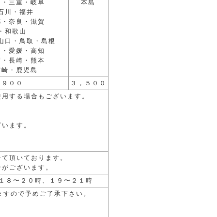
知・三重・岐阜
本島
石川・福井
都・奈良・滋賀
・和歌山
山口・鳥取・島根
島・愛媛・高知
賀・長崎・熊本
宮崎・鹿児島
，９００
３，５００
使用する場合もございます。
ざいます。
せて頂いております。
合がございます。
１８〜２０時、１９〜２１時
ますので予めご了承下さい。