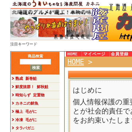
注目キーワード
HOME
マイページ
会員登録
商品検索
HOME
>
熟成 新巻鮭
鮮度抜群！ 鮮秋鮭
はじめに
時知らず 定置物
個人情報保護の重
カネニの鮮魚
とが社会的責任で
極上 毛がに
をお約束いたしま
冷凍 毛がに
タラバガニ