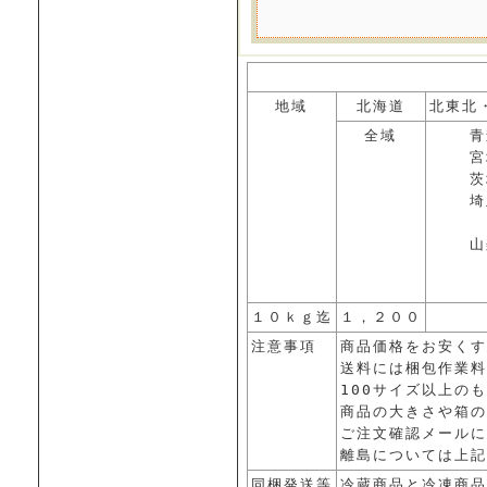
地域
北海道
北東北
全域
青
宮
茨
埼
山
１０ｋｇ迄
１，２００
注意事項
商品価格をお安くす
送料には梱包作業料
100サイズ以上の
商品の大きさや箱の
ご注文確認メールに
離島については上記
同梱発送等
冷蔵商品と冷凍商品